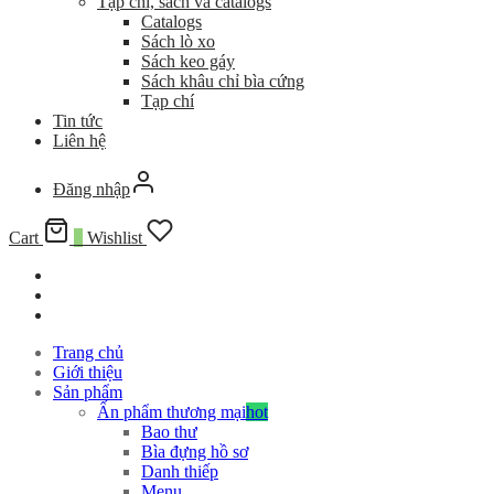
Tạp chí, sách và catalogs
Catalogs
Sách lò xo
Sách keo gáy
Sách khâu chỉ bìa cứng
Tạp chí
Tin tức
Liên hệ
Đăng nhập
Cart
0
Wishlist
Trang chủ
Giới thiệu
Sản phẩm
Ấn phẩm thương mại
hot
Bao thư
Bìa đựng hồ sơ
Danh thiếp
Menu