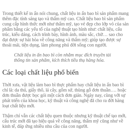
Trong thiết kế in ấn nói chung, chất liệu in ấn bao bì sản phẩm mang
thêm đặc tính sáng tạo và thẩm mỹ cao. Chất liệu bao bì sản phẩm
cung cấp hình thức mới như thẩm mỹ, tạo vẻ đẹp cho lớp vỏ của sản
phẩm bằng các yếu tố của nghệ thuật tạo hình như: chất liệu, cấu
trúc, kiểu dáng, cách trình bày, hình ảnh, màu sắc, chữ… sao cho
đạt được sự hài hòa về công năng và thẩm mỹ; giúp tạo được sự
thoải mái, tiện dụng, làm phong phú đời sống con người.
Chất liệu in ấn bao bì còn nhằm mục đích truyền tải
thông tin sản phẩm, kích thích tiêu thụ hàng hóa.
Các loại chất liệu phổ biến
Thời xưa, vật liệu làm bao bì thực phẩm hay chất liệu in ấn bao bì
chỉ là: da thú, giấy thô, lá cây, gốm sứ, thùng gỗ đơn thuần…. hoặc
đơn thuần được bọc gói một cách đơn giản. Ngày nay, cùng với sự
phát triển của khoa học, kỹ thuật và công nghệ đã cho ra đời hàng
loạt chất liệu mới.
Thậm chí vẫn các chất liệu quen thuộc nhưng kỹ thuật chế tạo mới,
cấu trúc mới đã tạo hiệu quả về công năng, thẩm mỹ cũng như về
kinh tế, đáp ứng nhiều nhu cầu của con người.