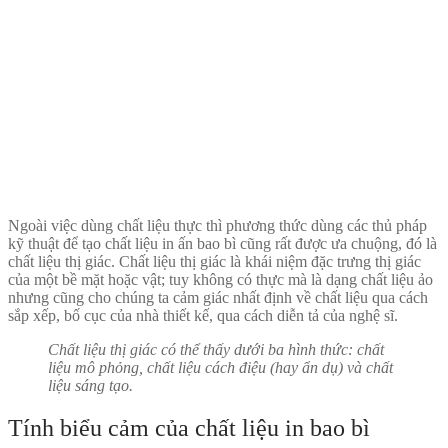
Ngoài việc dùng chất liệu thực thì phương thức dùng các thủ pháp
kỹ thuật để tạo chất liệu in ấn bao bì cũng rất được ưa chuộng, đó là
chất liệu thị giác. Chất liệu thị giác là khái niệm đặc trưng thị giác
của một bề mặt hoặc vật; tuy không có thực mà là dạng chất liệu ảo
nhưng cũng cho chúng ta cảm giác nhất định về chất liệu qua cách
sắp xếp, bố cục của nhà thiết kế, qua cách diễn tả của nghệ sĩ.
Chất liệu thị giác có thể thấy dưới ba hình thức: chất
liệu mô phỏng, chất liệu cách điệu (hay ẩn dụ) và chất
liệu sáng tạo.
Tính biểu cảm của chất liệu in bao bì