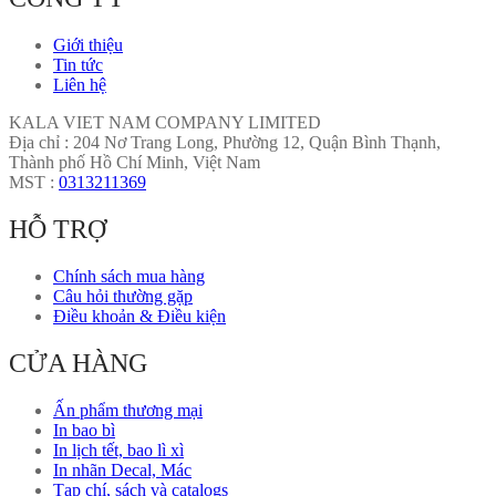
Giới thiệu
Tin tức
Liên hệ
KALA VIET NAM COMPANY LIMITED
Địa chỉ : 204 Nơ Trang Long, Phường 12, Quận Bình Thạnh,
Thành phố Hồ Chí Minh, Việt Nam
MST :
0313211369
HỖ TRỢ
Chính sách mua hàng
Câu hỏi thường gặp
Điều khoản & Điều kiện
CỬA HÀNG
Ấn phẩm thương mại
In bao bì
In lịch tết, bao lì xì
In nhãn Decal, Mác
Tạp chí, sách và catalogs