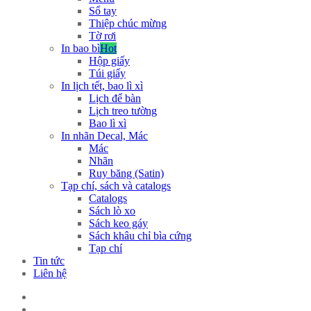
Sổ tay
Thiệp chúc mừng
Tờ rơi
In bao bì
Hot
Hộp giấy
Túi giấy
In lịch tết, bao lì xì
Lịch để bàn
Lịch treo tường
Bao lì xì
In nhãn Decal, Mác
Mác
Nhãn
Ruy băng (Satin)
Tạp chí, sách và catalogs
Catalogs
Sách lò xo
Sách keo gáy
Sách khâu chỉ bìa cứng
Tạp chí
Tin tức
Liên hệ