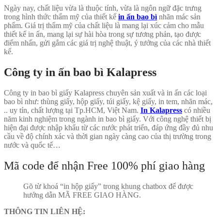
Ngày nay, chất liệu vừa là thuộc tính, vừa là ngôn ngữ đặc trưng
trong hình thức thẩm mỹ của thiết kế
in ấn bao bì
nhãn mác sản
phẩm. Giá trị thẩm mỹ của chất liệu là mang lại xúc cảm cho mẫu
thiết kế in ấn, mang lại sự hài hòa trong sự tương phản, tạo được
điểm nhấn, gửi gắm các giá trị nghệ thuật, ý tưởng của các nhà thiết
kế.
Công ty in ấn bao bì Kalapress
Công ty in bao bì giấy Kalapress chuyên sản xuất và in ấn các loại
bao bì như: thùng giấy, hộp giấy, túi giấy, kệ giấy, in tem, nhãn mác,
.. uy tín, chất lượng tại Tp.HCM, Việt Nam.
In Kalapress
có nhiều
năm kinh nghiệm trong ngành in bao bì giấy. Với công nghệ thiết bị
hiện đại được nhập khẩu từ các nước phát triển, đáp ứng đầy đủ nhu
cầu về độ chính xác và thời gian ngày càng cao của thị trường trong
nước và quốc tế…
Mã code để nhận Free 100% phí giao hàng
Gõ từ khoá “in hộp giấy” trong khung chatbox để được
hướng dẫn MÃ FREE GIAO HÀNG.
THÔNG TIN LIÊN HỆ: