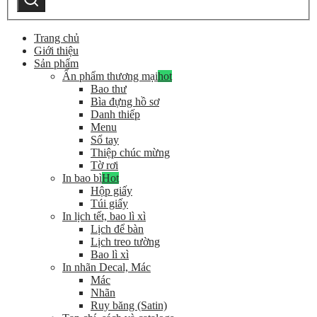
kiếm
Trang chủ
Giới thiệu
Sản phẩm
Ấn phẩm thương mại
hot
Bao thư
Bìa đựng hồ sơ
Danh thiếp
Menu
Sổ tay
Thiệp chúc mừng
Tờ rơi
In bao bì
Hot
Hộp giấy
Túi giấy
In lịch tết, bao lì xì
Lịch để bàn
Lịch treo tường
Bao lì xì
In nhãn Decal, Mác
Mác
Nhãn
Ruy băng (Satin)