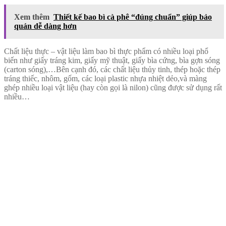
Xem thêm
Thiết kế bao bì cà phê “đúng chuẩn” giúp bảo
quản dễ dàng hơn
Chất liệu thực – vật liệu làm bao bì thực phẩm có nhiều loại phổ
biến như giấy tráng kim, giấy mỹ thuật, giấy bìa cứng, bìa gợn sóng
(carton sóng),…Bên cạnh đó, các chất liệu thủy tinh, thép hoặc thép
tráng thiếc, nhôm, gốm, các loại plastic nhựa nhiệt dẻo,và màng
ghép nhiều loại vật liệu (hay còn gọi là nilon) cũng được sử dụng rất
nhiều…