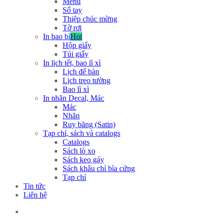
Menu
Sổ tay
Thiệp chúc mừng
Tờ rơi
In bao bì
Hot
Hộp giấy
Túi giấy
In lịch tết, bao lì xì
Lịch để bàn
Lịch treo tường
Bao lì xì
In nhãn Decal, Mác
Mác
Nhãn
Ruy băng (Satin)
Tạp chí, sách và catalogs
Catalogs
Sách lò xo
Sách keo gáy
Sách khâu chỉ bìa cứng
Tạp chí
Tin tức
Liên hệ