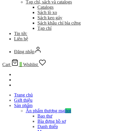
Tạp chí, sách và catalogs
Catalogs
Sách lò xo
Sách keo gáy
Sách khâu chỉ bìa cứng
Tạp chí
Tin tức
Liên hệ
Đăng nhập
Cart
0
Wishlist
Trang chủ
Giới thiệu
Sản phẩm
Ấn phẩm thương mại
hot
Bao thư
Bìa đựng hồ sơ
Danh thiếp