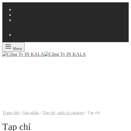
Menu
Trang chủ
/
Sản phẩm
/
Tạp chí, sách và catalogs
/
Tạp chí
Tạp chí