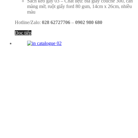
Sách keo gáy 03 – Chất liệu: bìa giấy couche 300, cán
màng mờ, ruột giấy ford 80 gsm, 14cm x 26cm, nhiều
màu
Hotline/Zalo:
028 62727706
–
0902 980 680
Đọc tiếp