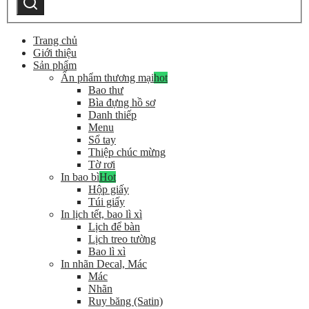
category:
kiếm
Trang chủ
Giới thiệu
Sản phẩm
Ấn phẩm thương mại
hot
Bao thư
Bìa đựng hồ sơ
Danh thiếp
Menu
Sổ tay
Thiệp chúc mừng
Tờ rơi
In bao bì
Hot
Hộp giấy
Túi giấy
In lịch tết, bao lì xì
Lịch để bàn
Lịch treo tường
Bao lì xì
In nhãn Decal, Mác
Mác
Nhãn
Ruy băng (Satin)