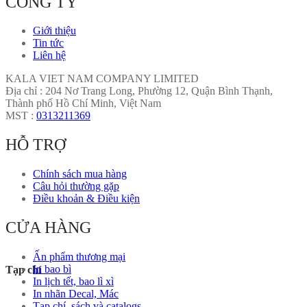
CÔNG TY
Giới thiệu
Tin tức
Liên hệ
KALA VIET NAM COMPANY LIMITED
Địa chỉ : 204 Nơ Trang Long, Phường 12, Quận Bình Thạnh,
Thành phố Hồ Chí Minh, Việt Nam
MST :
0313211369
HỖ TRỢ
Chính sách mua hàng
Câu hỏi thường gặp
Điều khoản & Điều kiện
CỬA HÀNG
Ấn phẩm thương mại
In bao bì
Tạp chí
In lịch tết, bao lì xì
In nhãn Decal, Mác
Tạp chí, sách và catalogs