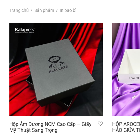
Trang chủ
/
Sản phẩm
/
In bao bì
Hộp Âm Dương NCM Cao Cấp – Giấy
HỘP AROCE
Mỹ Thuật Sang Trọng
HẢO GIỮA T
Đọc tiếp
Đọc tiếp