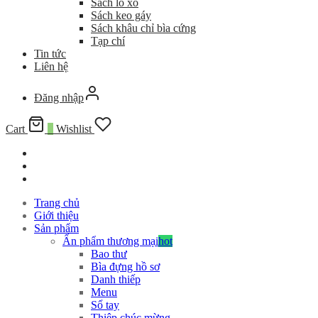
Sách lò xo
Sách keo gáy
Sách khâu chỉ bìa cứng
Tạp chí
Tin tức
Liên hệ
Đăng nhập
Cart
0
Wishlist
Trang chủ
Giới thiệu
Sản phẩm
Ấn phẩm thương mại
hot
Bao thư
Bìa đựng hồ sơ
Danh thiếp
Menu
Sổ tay
Thiệp chúc mừng