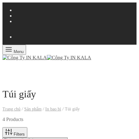
Menu
Túi giấy
Trang chủ
/
Sản phẩm
/
In bao bì
/
Túi giấy
4 Products
Filters