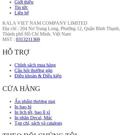
Giới thiệu
Tin tức
Liên hệ
KALA VIET NAM COMPANY LIMITED
Địa chỉ : 204 Nơ Trang Long, Phường 12, Quận Bình Thạnh,
Thành phố Hồ Chí Minh, Việt Nam
MST :
0313211369
HỖ TRỢ
Chính sách mua hàng
Câu hỏi thường gặp
Điều khoản & Điều kiện
CỬA HÀNG
Ấn phẩm thương mại
In bao bì
In lịch tết, bao lì xì
In nhãn Decal, Mác
Tạp chí, sách và catalogs