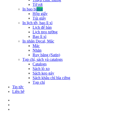
Tờ rơi
In bao bì
Hot
Hộp giấy
Túi giấy
In lịch tết, bao lì xì
Lịch để bàn
Lịch treo tường
Bao lì xì
In nhãn Decal, Mác
Mác
Nhãn
Ruy băng (Satin)
Tạp chí, sách và catalogs
Catalogs
Sách lò xo
Sách keo gáy
Sách khâu chỉ bìa cứng
Tạp chí
Tin tức
Liên hệ