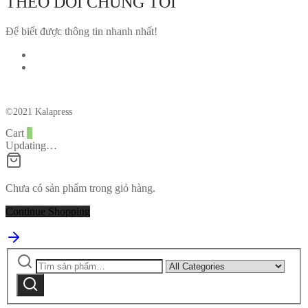
THEO DÕI CHÚNG TÔI
Để biết được thông tin nhanh nhất!
©2021 Kalapress
Cart
0
Updating…
Chưa có sản phẩm trong giỏ hàng.
Continue Shopping
Tìm
Narrow
kiếm:
by
Tìm
category:
kiếm