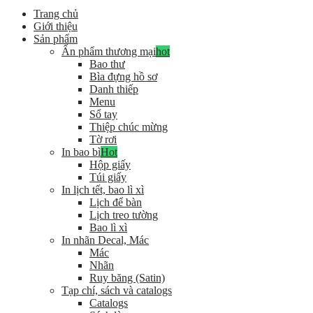
Trang chủ
Giới thiệu
Sản phẩm
Ấn phẩm thương mại
hot
Bao thư
Bìa đựng hồ sơ
Danh thiếp
Menu
Sổ tay
Thiệp chúc mừng
Tờ rơi
In bao bì
Hot
Hộp giấy
Túi giấy
In lịch tết, bao lì xì
Lịch để bàn
Lịch treo tường
Bao lì xì
In nhãn Decal, Mác
Mác
Nhãn
Ruy băng (Satin)
Tạp chí, sách và catalogs
Catalogs