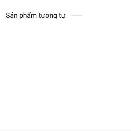
Sản phẩm tương tự
Túi giấy 02 – Chất liệu
Túi giấy 04 – Giấy mỹ
giấy Kraft, quai xách
thuật đen, quai xách
dây satin
dây đen bóng, ép kim
và dập nổi
Túi giấy 01 – Chất liệu
giấy Kraft, quai xách
dây satin, ép kim vàng