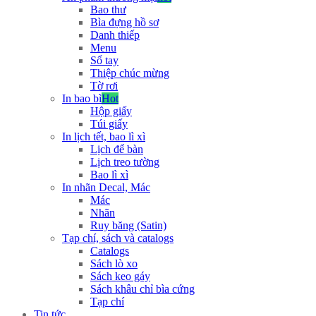
Bao thư
Bìa đựng hồ sơ
Danh thiếp
Menu
Sổ tay
Thiệp chúc mừng
Tờ rơi
In bao bì
Hot
Hộp giấy
Túi giấy
In lịch tết, bao lì xì
Lịch để bàn
Lịch treo tường
Bao lì xì
In nhãn Decal, Mác
Mác
Nhãn
Ruy băng (Satin)
Tạp chí, sách và catalogs
Catalogs
Sách lò xo
Sách keo gáy
Sách khâu chỉ bìa cứng
Tạp chí
Tin tức