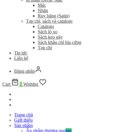
Mác
Nhãn
Ruy băng (Satin)
Tạp chí, sách và catalogs
Catalogs
Sách lò xo
Sách keo gáy
Sách khâu chỉ bìa cứng
Tạp chí
Tin tức
Liên hệ
Đăng nhập
Cart
0
Wishlist
Trang chủ
Giới thiệu
Sản phẩm
Ấn phẩm thương mại
hot