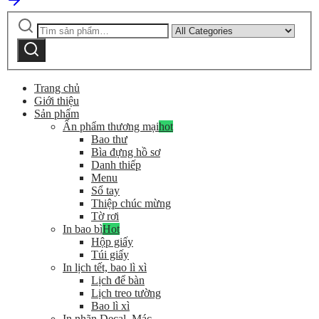
Tìm
Narrow
kiếm:
by
Tìm
category:
kiếm
Trang chủ
Giới thiệu
Sản phẩm
Ấn phẩm thương mại
hot
Bao thư
Bìa đựng hồ sơ
Danh thiếp
Menu
Sổ tay
Thiệp chúc mừng
Tờ rơi
In bao bì
Hot
Hộp giấy
Túi giấy
In lịch tết, bao lì xì
Lịch để bàn
Lịch treo tường
Bao lì xì
In nhãn Decal, Mác