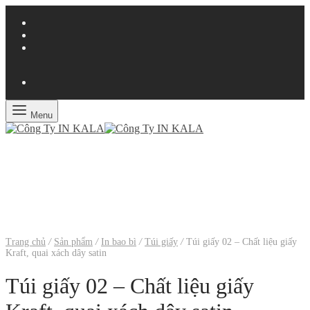
Menu
Trang chủ
/
Sản phẩm
/
In bao bì
/
Túi giấy
/
Túi giấy 02 – Chất liệu giấy
Kraft, quai xách dây satin
Túi giấy 02 – Chất liệu giấy