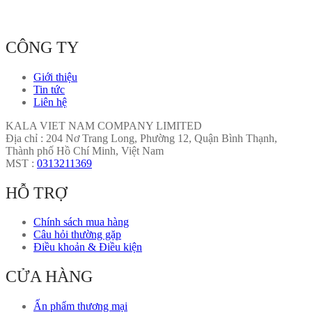
CÔNG TY
Giới thiệu
Tin tức
Liên hệ
KALA VIET NAM COMPANY LIMITED
Địa chỉ : 204 Nơ Trang Long, Phường 12, Quận Bình Thạnh,
Thành phố Hồ Chí Minh, Việt Nam
MST :
0313211369
HỖ TRỢ
Chính sách mua hàng
Câu hỏi thường gặp
Điều khoản & Điều kiện
CỬA HÀNG
Ấn phẩm thương mại