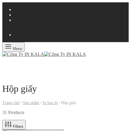
Menu
Hộp giấy
Trang chủ
/
Sản phẩm
/
In bao bì
/
Hộp giấy
31 Products
Filters