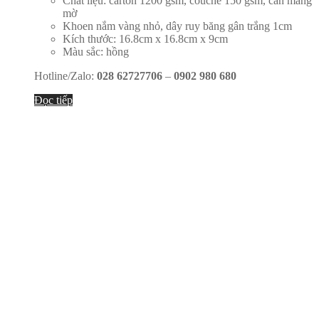
Chất liệu: carton 1200 gsm, couche 150 gsm, cán màng
mờ
Khoen nắm vàng nhỏ, dây ruy băng gân trắng 1cm
Kích thước: 16.8cm x 16.8cm x 9cm
Màu sắc: hồng
Hotline/Zalo:
028 62727706
–
0902 980 680
Đọc tiếp