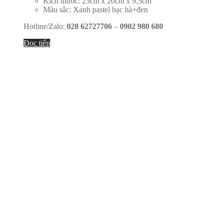
Kích thước: 25cm x 20cm x 9,5cm
Màu sắc: Xanh pastel bạc hà+đen
Hotline/Zalo:
028 62727706
–
0902 980 680
Đọc tiếp