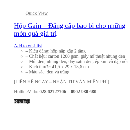
Quick View
Hộp Gain – Đẳng cấp bao bì cho những
món quà giá trị
Add to wishlist
– Kiểu dáng: hộp nắp gập 2 tầng
– Chất liệu: carton 1200 gsm, giấy mĩ thuật nhung đen
– Mút đen, nhung đen, dây satin đen, ép kim và dập nổi
– Kích thước: 41,5 x 29 x 18,6 cm
– Màu sắc: đen và trắng
[LIÊN HỆ NGAY – NHẬN TƯ VẤN MIỄN PHÍ]
Hotline/Zalo:
028 62727706
–
0902 980 680
Đọc tiếp