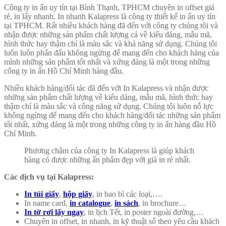
Công ty in ấn uy tín tại Bình Thạnh, TPHCM chuyên in offset giá
rẻ, in lấy nhanh. In nhanh Kalapress là công ty thiết kế in ấn uy tín
tại TPHCM. Rất nhiều khách hàng đã đến với công ty chúng tôi và
nhận được những sản phẩm chất lượng cả về kiểu dáng, mẫu mã,
hình thức hay thậm chí là màu sắc và khả năng sử dụng. Chúng tôi
luôn luôn phấn đấu không ngừng để mang đến cho khách hàng của
mình những sản phẩm tốt nhất và xứng đáng là một trong những
công ty in ấn Hồ Chí Minh hàng đầu.
Nhiều khách hàng/đối tác đã đến với In Kalapress và nhận được
những sản phẩm chất lượng về kiểu dáng, mẫu mã, hình thức hay
thậm chí là màu sắc và công năng sử dụng. Chúng tôi luôn nỗ lực
không ngừng để mang đến cho khách hàng/đối tác những sản phẩm
tốt nhất, xứng đáng là một trong những công ty in ấn hàng đầu Hồ
Chí Minh.
Phương châm của công ty In Kalapress là giúp khách
hàng có được những ấn phẩm đẹp với giá in rẻ nhất.
Các dịch vụ tại Kalapress:
In túi giấy
,
hộp giấy
, in bao bì các loại,….
In name card,
in catalogue
,
in sách
, in brochure…
In tờ rơi lấy ngay
, in lịch Tết, in poster ngoài đường,…
Chuyên in offset, in nhanh, in kỹ thuật số theo yêu cầu khách