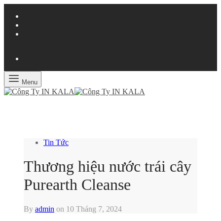
Menu
Tin Tức
Thương hiệu nước trái cây
Purearth Cleanse
By
admin
on
10 Tháng 7, 2024