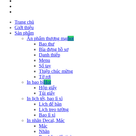
Trang chủ
Giới thiệu
Sản phẩm
Ấn phẩm thương mại
hot
Bao thư
Bìa đựng hồ sơ
Danh thiếp
Menu
Sổ tay
Thiệp chúc mừng
Tờ rơi
In bao bì
Hot
Hộp giấy
Túi giấy
In lịch tết, bao lì xì
Lịch để bàn
Lịch treo tường
Bao lì xì
In nhãn Decal, Mác
Mác
Nhãn