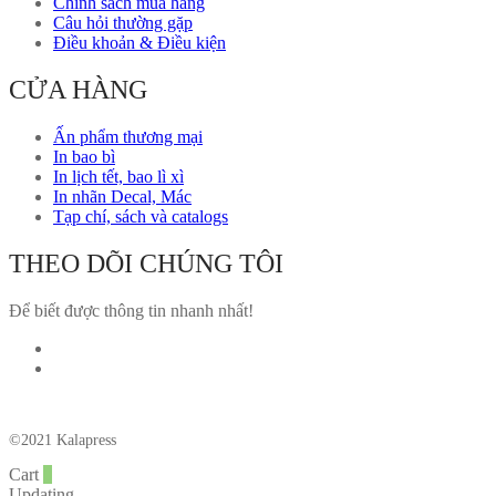
Chính sách mua hàng
Câu hỏi thường gặp
Điều khoản & Điều kiện
CỬA HÀNG
Ấn phẩm thương mại
In bao bì
In lịch tết, bao lì xì
In nhãn Decal, Mác
Tạp chí, sách và catalogs
THEO DÕI CHÚNG TÔI
Để biết được thông tin nhanh nhất!
©2021 Kalapress
Cart
0
Updating…