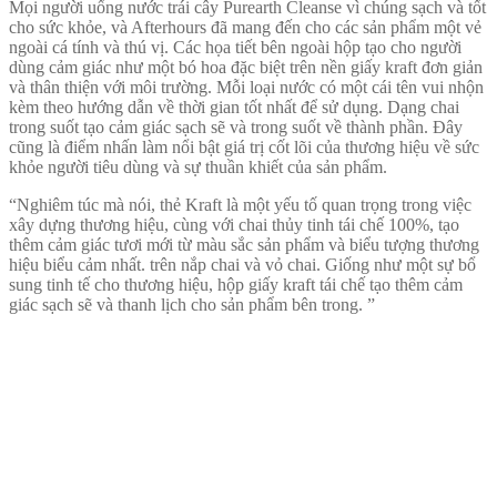
Mọi người uống nước trái cây Purearth Cleanse vì chúng sạch và tốt
cho sức khỏe, và Afterhours đã mang đến cho các sản phẩm một vẻ
ngoài cá tính và thú vị. Các họa tiết bên ngoài hộp tạo cho người
dùng cảm giác như một bó hoa đặc biệt trên nền giấy kraft đơn giản
và thân thiện với môi trường. Mỗi loại nước có một cái tên vui nhộn
kèm theo hướng dẫn về thời gian tốt nhất để sử dụng. Dạng chai
trong suốt tạo cảm giác sạch sẽ và trong suốt về thành phần. Đây
cũng là điểm nhấn làm nổi bật giá trị cốt lõi của thương hiệu về sức
khỏe người tiêu dùng và sự thuần khiết của sản phẩm.
“Nghiêm túc mà nói, thẻ Kraft là một yếu tố quan trọng trong việc
xây dựng thương hiệu, cùng với chai thủy tinh tái chế 100%, tạo
thêm cảm giác tươi mới từ màu sắc sản phẩm và biểu tượng thương
hiệu biểu cảm nhất. trên nắp chai và vỏ chai. Giống như một sự bổ
sung tinh tế cho thương hiệu, hộp giấy kraft tái chế tạo thêm cảm
giác sạch sẽ và thanh lịch cho sản phẩm bên trong. ”