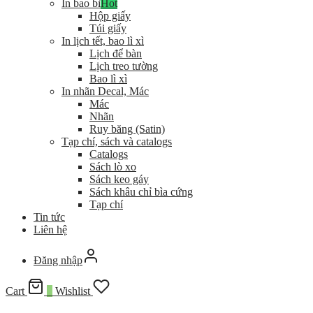
In bao bì
Hot
Hộp giấy
Túi giấy
In lịch tết, bao lì xì
Lịch để bàn
Lịch treo tường
Bao lì xì
In nhãn Decal, Mác
Mác
Nhãn
Ruy băng (Satin)
Tạp chí, sách và catalogs
Catalogs
Sách lò xo
Sách keo gáy
Sách khâu chỉ bìa cứng
Tạp chí
Tin tức
Liên hệ
Đăng nhập
Cart
0
Wishlist