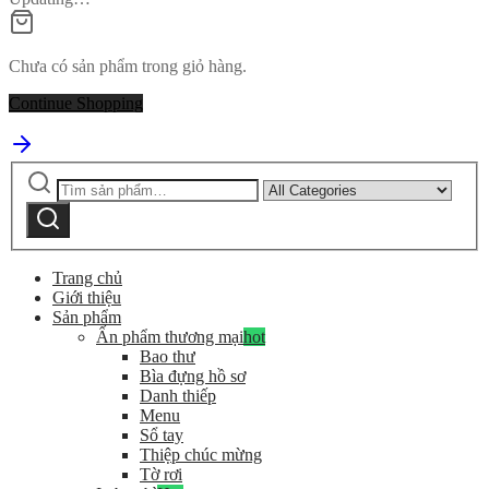
Chưa có sản phẩm trong giỏ hàng.
Continue Shopping
Tìm
Narrow
kiếm:
by
Tìm
category:
kiếm
Trang chủ
Giới thiệu
Sản phẩm
Ấn phẩm thương mại
hot
Bao thư
Bìa đựng hồ sơ
Danh thiếp
Menu
Sổ tay
Thiệp chúc mừng
Tờ rơi