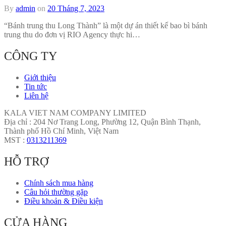
By
admin
on
20 Tháng 7, 2023
“Bánh trung thu Long Thành” là một dự án thiết kế bao bì bánh
trung thu do đơn vị RIO Agency thực hi…
CÔNG TY
Giới thiệu
Tin tức
Liên hệ
KALA VIET NAM COMPANY LIMITED
Địa chỉ : 204 Nơ Trang Long, Phường 12, Quận Bình Thạnh,
Thành phố Hồ Chí Minh, Việt Nam
MST :
0313211369
HỖ TRỢ
Chính sách mua hàng
Câu hỏi thường gặp
Điều khoản & Điều kiện
CỬA HÀNG