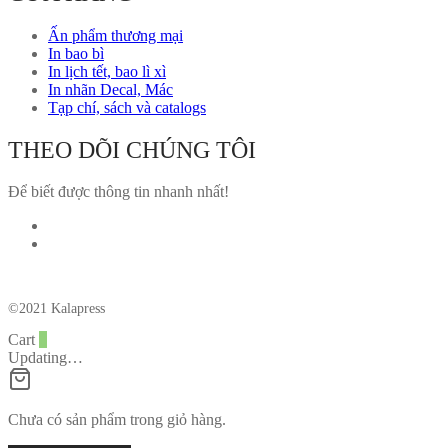
Ấn phẩm thương mại
In bao bì
In lịch tết, bao lì xì
In nhãn Decal, Mác
Tạp chí, sách và catalogs
THEO DÕI CHÚNG TÔI
Để biết được thông tin nhanh nhất!
©2021 Kalapress
Cart
0
Updating…
Chưa có sản phẩm trong giỏ hàng.