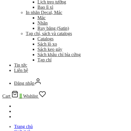
Lịch treo tường
Bao lì xì
In nhãn Decal, Mác
Mác
Nhãn
Ruy băng (Satin)
Tạp chí, sách và catalogs
Catalogs
Sách lò xo
Sách keo gáy
Sách khâu chỉ bìa cứng
Tạp chí
Tin tức
Liên hệ
Đăng nhập
Cart
0
Wishlist
Trang chủ