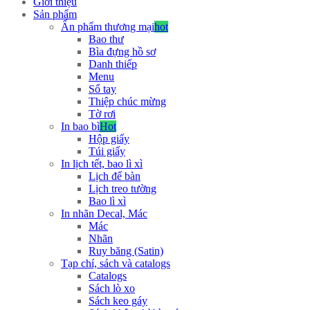
Giới thiệu
Sản phẩm
Ấn phẩm thương mại
hot
Bao thư
Bìa đựng hồ sơ
Danh thiếp
Menu
Sổ tay
Thiệp chúc mừng
Tờ rơi
In bao bì
Hot
Hộp giấy
Túi giấy
In lịch tết, bao lì xì
Lịch để bàn
Lịch treo tường
Bao lì xì
In nhãn Decal, Mác
Mác
Nhãn
Ruy băng (Satin)
Tạp chí, sách và catalogs
Catalogs
Sách lò xo
Sách keo gáy