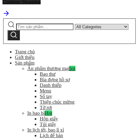
Continue Shopping
Tìm
Narrow
kiếm:
by
Tìm
category:
kiếm
Trang chủ
Giới thiệu
Sản phẩm
Ấn phẩm thương mại
hot
Bao thư
Bìa đựng hồ sơ
Danh thiếp
Menu
Sổ tay
Thiệp chúc mừng
Tờ rơi
In bao bì
Hot
Hộp giấy
Túi giấy
In lịch tết, bao lì xì
Lịch để bàn