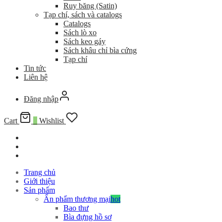
Ruy băng (Satin)
Tạp chí, sách và catalogs
Catalogs
Sách lò xo
Sách keo gáy
Sách khâu chỉ bìa cứng
Tạp chí
Tin tức
Liên hệ
Đăng nhập
Cart
0
Wishlist
Trang chủ
Giới thiệu
Sản phẩm
Ấn phẩm thương mại
hot
Bao thư
Bìa đựng hồ sơ