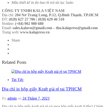
Mẫu thiết kế in ấn bao bì trà túi lọc Saito
CÔNG TY TNHH KALA VIỆT NAM
Địa chỉ:
204 Nơ Trang Long, P.12, Q.Bình Thạnh, TP.HCM
ĐT:
(028) 627 27 706 | (028) 629 46 510
Hotline:
(+84) 902 980 680
Email:
sales.kalavn@gmail.com – thu.kalapress@gmail.com
Trang web:
www.kalapress.vn
Share
Related Posts
Tin Tức
Địa chỉ in hộp giấy Kraft giá rẻ tại TPHCM
By
admin
on
24 Tháng 7, 2023
Địa chỉ in hộp giấy kraft giá rẻ và mua hộp giấy kraft ở đâu? Chính