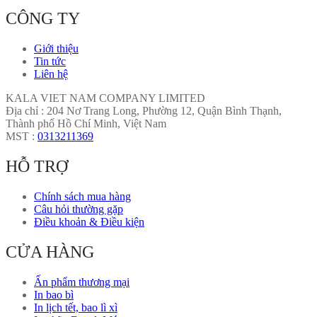
CÔNG TY
Giới thiệu
Tin tức
Liên hệ
KALA VIET NAM COMPANY LIMITED
Địa chỉ : 204 Nơ Trang Long, Phường 12, Quận Bình Thạnh,
Thành phố Hồ Chí Minh, Việt Nam
MST :
0313211369
HỖ TRỢ
Chính sách mua hàng
Câu hỏi thường gặp
Điều khoản & Điều kiện
CỬA HÀNG
Ấn phẩm thương mại
In bao bì
In lịch tết, bao lì xì