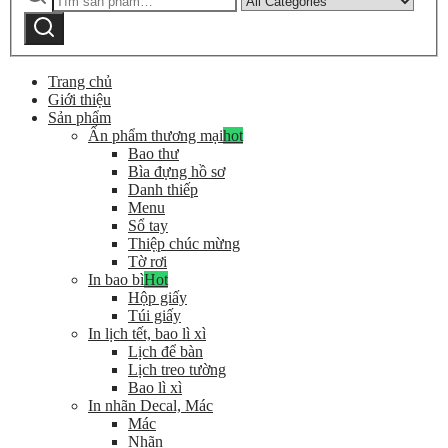
kiếm:
by
Tìm
category:
kiếm
Trang chủ
Giới thiệu
Sản phẩm
Ấn phẩm thương mại
hot
Bao thư
Bìa đựng hồ sơ
Danh thiếp
Menu
Sổ tay
Thiệp chúc mừng
Tờ rơi
In bao bì
Hot
Hộp giấy
Túi giấy
In lịch tết, bao lì xì
Lịch để bàn
Lịch treo tường
Bao lì xì
In nhãn Decal, Mác
Mác
Nhãn