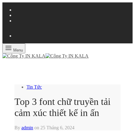
Menu
Tin Tức
Top 3 font chữ truyền tải
cảm xúc thiết kế in ấn
By
admin
on
25 Tháng 6, 2024