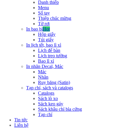
Danh thiếp
Menu
Sổ tay
Thiệp chúc mừng
Tờ rơi
In bao bì
Hot
Hộp giấy
Túi giấy
In lịch tết, bao lì xì
Lịch để bàn
Lịch treo tường
Bao lì xì
In nhãn Decal, Mác
Mác
Nhãn
Ruy băng (Satin)
Tạp chí, sách và catalogs
Catalogs
Sách lò xo
Sách keo gáy
Sách khâu chỉ bìa cứng
Tạp chí
Tin tức
Liên hệ