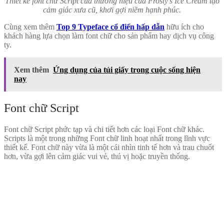
Thiết kế font chữ Script của thương hiệu của Frosty’s Ice Cream tạo
cảm giác xưa cũ, khơi gợi niềm hạnh phúc.
Cùng xem thêm
Top 9 Typeface cổ điển hấp dẫn
hữu ích cho
khách hàng lựa chọn làm font chữ cho sản phẩm hay dịch vụ công
ty.
Xem thêm
Ứng dụng của túi giấy trong cuộc sống hiện
nay
Font chữ Script
Font chữ Script phức tạp và chi tiết hơn các loại Font chữ khác.
Scripts là một trong những Font chữ linh hoạt nhất trong lĩnh vực
thiết kế. Font chữ này vừa là một cái nhìn tinh tế hơn và trau chuốt
hơn, vừa gợi lên cảm giác vui vẻ, thú vị hoặc truyền thống.