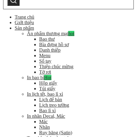
kiếm
Trang chủ
Giới thiệu
Sản phẩm
Ấn phẩm thương mại
hot
Bao thư
Bìa đựng hồ sơ
Danh thiếp
Menu
Sổ tay
Thiệp chúc mừng
Tờ rơi
In bao bì
Hot
Hộp giấy
Túi giấy
In lịch tết, bao lì xì
Lịch để bàn
Lịch treo tường
Bao lì xì
In nhãn Decal, Mác
Mác
Nhãn
Ruy băng (Satin)