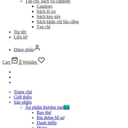
Tạp chí, sách và catalogs
Catalogs
Sách lò xo
Sách keo gáy
Sách khâu chỉ bìa cứng
Tạp chí
Tin tức
Liên hệ
Đăng nhập
Cart
0
Wishlist
Trang chủ
Giới thiệu
Sản phẩm
Ấn phẩm thương mại
hot
Bao thư
Bìa đựng hồ sơ
Danh thiếp
Menu