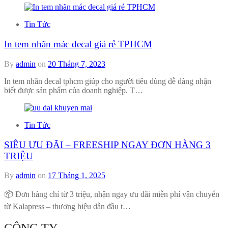
Tin Tức
In tem nhãn mác decal giá rẻ TPHCM
By
admin
on
20 Tháng 7, 2023
In tem nhãn decal tphcm giúp cho người tiêu dùng dễ dàng nhận
biết được sản phẩm của doanh nghiệp. T…
Tin Tức
SIÊU ƯU ĐÃI – FREESHIP NGAY ĐƠN HÀNG 3
TRIỆU
By
admin
on
17 Tháng 1, 2025
📦 Đơn hàng chỉ từ 3 triệu, nhận ngay ưu đãi miễn phí vận chuyển
từ Kalapress – thương hiệu dẫn đầu t…