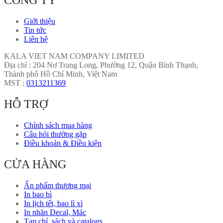
CÔNG TY
Giới thiệu
Tin tức
Liên hệ
KALA VIET NAM COMPANY LIMITED
Địa chỉ : 204 Nơ Trang Long, Phường 12, Quận Bình Thạnh,
Thành phố Hồ Chí Minh, Việt Nam
MST :
0313211369
HỖ TRỢ
Chính sách mua hàng
Câu hỏi thường gặp
Điều khoản & Điều kiện
CỬA HÀNG
Ấn phẩm thương mại
In bao bì
In lịch tết, bao lì xì
In nhãn Decal, Mác
Tạp chí, sách và catalogs