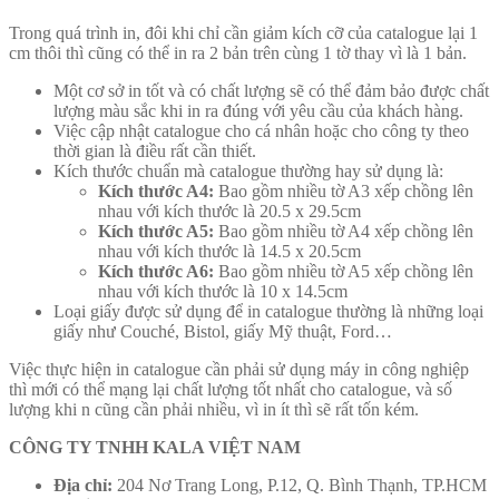
Trong quá trình in, đôi khi chỉ cần giảm kích cỡ của catalogue lại 1
cm thôi thì cũng có thể in ra 2 bản trên cùng 1 tờ thay vì là 1 bản.
Một cơ sở in tốt và có chất lượng sẽ có thể đảm bảo được chất
lượng màu sắc khi in ra đúng với yêu cầu của khách hàng.
Việc cập nhật catalogue cho cá nhân hoặc cho công ty theo
thời gian là điều rất cần thiết.
Kích thước chuẩn mà catalogue thường hay sử dụng là:
Kích thước A4:
Bao gồm nhiều tờ A3 xếp chồng lên
nhau với kích thước là 20.5 x 29.5cm
Kích thước A5:
Bao gồm nhiều tờ A4 xếp chồng lên
nhau với kích thước là 14.5 x 20.5cm
Kích thước A6:
Bao gồm nhiều tờ A5 xếp chồng lên
nhau với kích thước là 10 x 14.5cm
Loại giấy được sử dụng để in catalogue thường là những loại
giấy như Couché, Bistol, giấy Mỹ thuật, Ford…
Việc thực hiện in catalogue cần phải sử dụng máy in công nghiệp
thì mới có thể mạng lại chất lượng tốt nhất cho catalogue, và số
lượng khi n cũng cần phải nhiều, vì in ít thì sẽ rất tốn kém.
CÔNG TY TNHH KALA VIỆT NAM
Địa chỉ:
204 Nơ Trang Long, P.12, Q. Bình Thạnh, TP.HCM