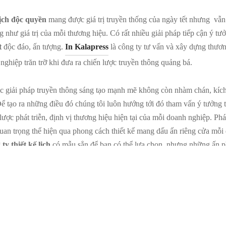
lịch độc quyền
mang được giá trị truyền thống của ngày tết nhưng vẫn
g như giá trị của mỗi thương hiệu. Có rất nhiều giải pháp tiếp cận ý tưở
t
độc đáo, ấn tượng.
In Kalapress
là công ty tư vấn và xây dựng thươn
nghiệp trăn trỡ khi đưa ra chiến lược truyền thông quảng bá.
ác giải pháp truyền thông sáng tạo mạnh mẽ không còn nhàm chán, kích 
 tạo ra những điều đó chúng tôi luôn hướng tới đó tham vấn ý tưởng từ 
lược phát triễn, định vị thương hiệu hiện tại của mỗi doanh nghiệp. Ph
 quan trọng thể hiện qua phong cách thiết kế mang dấu ấn riêng cửa mỗ
 ty thiết kế lịch
có mẫu sẳn để bạn có thể lựa chọn, nhưng những ấn 
ạn mong muốn.
cường thiết kế thương hiệu bằng 4 bảng màu tươi sáng
 để bàn, lịch treo tường, lịch tết giá rẻ tại TPHCM