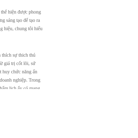
 thể hiện được phong
ng sáng tạo để tạo ra
g hiệu, chung tôi hiểu
thích sự thich thú
giá trị cốt lõi, sứ
át huy chức năng ấn
i doanh nghiệp. Trong
phẩm lịch ấy có mang