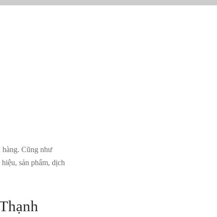
ch hàng. Cũng như
g hiệu, sản phẩm, dịch
h Thạnh