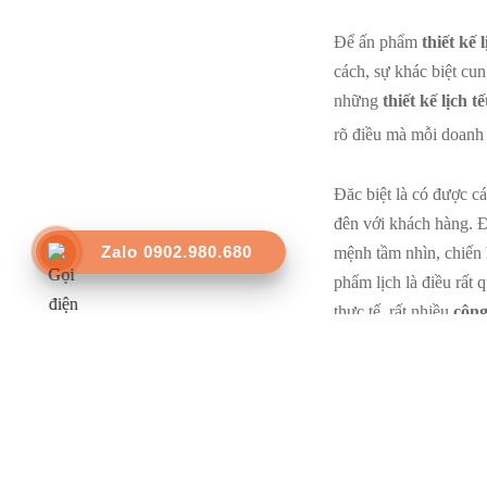
Để ấn phẩm
thiết kế 
cách, sự khác biệt cun
những
thiết kế lịch tế
rõ điều mà mỗi doanh 
Đăc biệt là có được c
đên với khách hàng. Để
Zalo 0902.980.680
mệnh tầm nhìn, chiến 
phẩm lịch là điều rất
thực tế, rất nhiều
công
lại giá trị, điều mà b
Xem thêm
Tăng 
Xem thêm:
In lịch