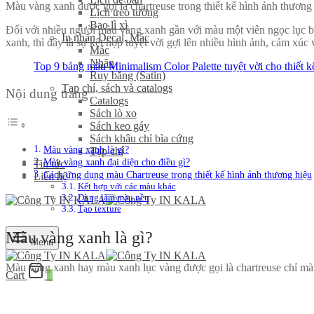
Màu vàng xanh được gọi là chartreuse trong thiết kế hình ảnh thương h
Lịch treo tường
Bao lì xì
Đối với nhiều người màu vàng xanh gần với màu một viên ngọc lục b
In nhãn Decal, Mác
xanh, thì đây là sự kết hợp tuyệt vời gợi lên nhiều hình ảnh, cảm xúc 
Mác
Nhãn
Top 9 bảng màu Minimalism Color Palette tuyệt vời cho thiết kế
Ruy băng (Satin)
Tạp chí, sách và catalogs
Nội dung trang
Catalogs
Sách lò xo
Sách keo gáy
Sách khâu chỉ bìa cứng
Màu vàng xanh là gì?
Tạp chí
Màu vàng xanh đại diện cho điều gì?
Tin tức
Cách ứng dụng màu Chartreuse trong thiết kế hình ảnh thương hiệu
Liên hệ
Kết hợp với các màu khác
Dùng làm màu nền
Tạo texture
Màu vàng xanh là gì?
Menu
Màu vàng xanh hay màu xanh lục vàng được gọi là chartreuse chỉ màu
Cart
0