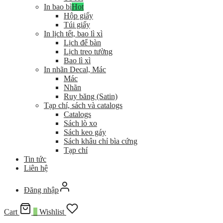
In bao bì
Hot
Hộp giấy
Túi giấy
In lịch tết, bao lì xì
Lịch để bàn
Lịch treo tường
Bao lì xì
In nhãn Decal, Mác
Mác
Nhãn
Ruy băng (Satin)
Tạp chí, sách và catalogs
Catalogs
Sách lò xo
Sách keo gáy
Sách khâu chỉ bìa cứng
Tạp chí
Tin tức
Liên hệ
Đăng nhập
Cart
0
Wishlist