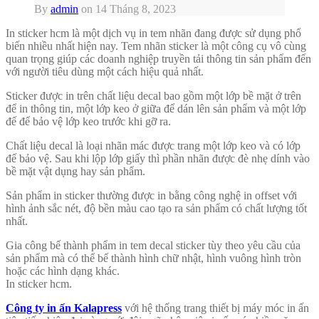
By
admin
on
14 Tháng 8, 2023
In sticker hcm là một dịch vụ in tem nhãn đang được sử dụng phổ
biến nhiều nhất hiện nay. Tem nhãn sticker là một công cụ vô cùng
quan trọng giúp các doanh nghiệp truyền tải thông tin sản phẩm đến
với người tiêu dùng một cách hiệu quả nhất.
Sticker được in trên chất liệu decal bao gồm một lớp bề mặt ở trên
để in thông tin, một lớp keo ở giữa để dán lên sản phẩm và một lớp
đế để bảo vệ lớp keo trước khi gỡ ra.
Chất liệu decal là loại nhãn mác được trang một lớp keo và có lớp
đế bảo vệ. Sau khi lộp lớp giấy thì phần nhãn được đè nhẹ dính vào
bề mặt vật dụng hay sản phẩm.
Sản phẩm in sticker thường được in bằng công nghệ in offset với
hình ảnh sắc nét, độ bền màu cao tạo ra sản phẩm có chất lượng tốt
nhất.
Gia công bế thành phẩm in tem decal sticker tùy theo yêu cầu của
sản phẩm mà có thể bế thành hình chữ nhật, hình vuông hình tròn
hoặc các hình dạng khác.
In sticker hcm.
Công ty in ấn Kalapress
với hệ thống trang thiết bị máy móc in ấn