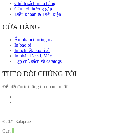
Chính sách mua hàng
Câu hỏi thường gặp
Điều khoản & Điều kiện
CỬA HÀNG
Ấn phẩm thương mại
In bao bì
In lịch tết, bao lì xì
In nhãn Decal, Mác
Tạp chí, sách và catalogs
THEO DÕI CHÚNG TÔI
Để biết được thông tin nhanh nhất!
©2021 Kalapress
Cart
0