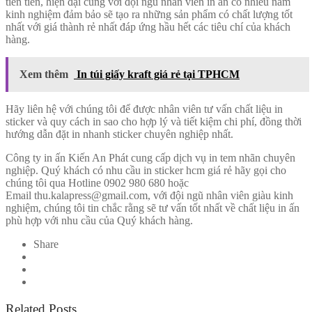
tiên tiến, hiện đại cùng với đội ngũ nhân viên in ấn có nhiều năm
kinh nghiệm đảm bảo sẽ tạo ra những sản phẩm có chất lượng tốt
nhất với giá thành rẻ nhất đáp ứng hầu hết các tiêu chí của khách
hàng.
Xem thêm
In túi giấy kraft giá rẻ tại TPHCM
Hãy liên hệ với chúng tôi để được nhân viên tư vấn chất liệu in
sticker và quy cách in sao cho hợp lý và tiết kiệm chi phí, đồng thời
hướng dẫn đặt in nhanh sticker chuyên nghiệp nhất.
Công ty in ấn Kiến An Phát cung cấp dịch vụ in tem nhãn chuyên
nghiệp. Quý khách có nhu cầu in sticker hcm giá rẻ hãy gọi cho
chúng tôi qua Hotline 0902 980 680 hoặc
Email thu.kalapress@gmail.com, với đội ngũ nhân viên giàu kinh
nghiệm, chúng tôi tin chắc rằng sẽ tư vấn tốt nhất về chất liệu in ấn
phù hợp với nhu cầu của Quý khách hàng.
Share
Related Posts