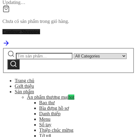
Updating…
Chưa có sản phẩm trong giỏ hàng.
Continue Shopping
Tìm
Narrow
kiếm:
by
Tìm
category:
kiếm
Trang chủ
Giới thiệu
Sản phẩm
Ấn phẩm thương mại
hot
Bao thư
Bìa đựng hồ sơ
Danh thiếp
Menu
Sổ tay
Thiệp chúc mừng
Tờ rơi