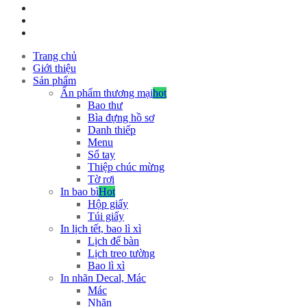
Trang chủ
Giới thiệu
Sản phẩm
Ấn phẩm thương mại
hot
Bao thư
Bìa đựng hồ sơ
Danh thiếp
Menu
Sổ tay
Thiệp chúc mừng
Tờ rơi
In bao bì
Hot
Hộp giấy
Túi giấy
In lịch tết, bao lì xì
Lịch để bàn
Lịch treo tường
Bao lì xì
In nhãn Decal, Mác
Mác
Nhãn