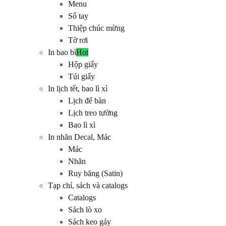
Menu
Sổ tay
Thiệp chúc mừng
Tờ rơi
In bao bì
Hot
Hộp giấy
Túi giấy
In lịch tết, bao lì xì
Lịch để bàn
Lịch treo tường
Bao lì xì
In nhãn Decal, Mác
Mác
Nhãn
Ruy băng (Satin)
Tạp chí, sách và catalogs
Catalogs
Sách lò xo
Sách keo gáy