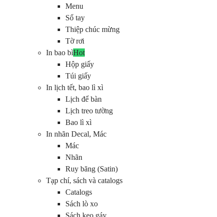
Menu
Sổ tay
Thiệp chúc mừng
Tờ rơi
In bao bì
Hot
Hộp giấy
Túi giấy
In lịch tết, bao lì xì
Lịch để bàn
Lịch treo tường
Bao lì xì
In nhãn Decal, Mác
Mác
Nhãn
Ruy băng (Satin)
Tạp chí, sách và catalogs
Catalogs
Sách lò xo
Sách keo gáy