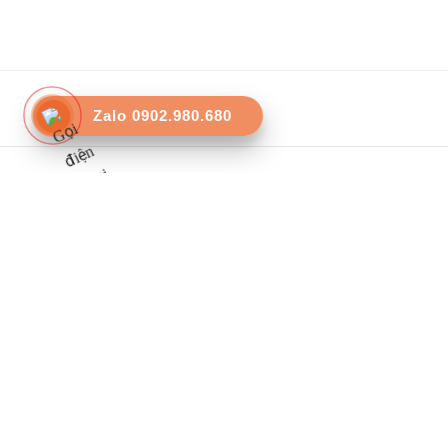
Zalo 0902.980.680
TIN TỨC
Hướng dẫn làm nơ bằng dây ruy băng satin
By
admin
on
28 Tháng 10, 2024
Dưới đây là cách làm nơ đơn giản bằng dây ruy băng: 1. Nguyên liệ