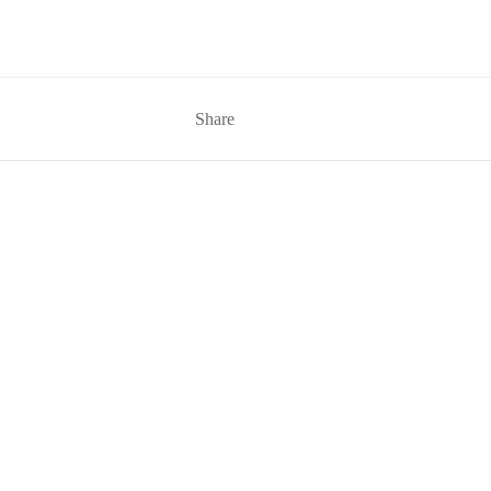
Share
Related Posts
u: 2. Cách thực hiện: Bước 1: Cắt d…