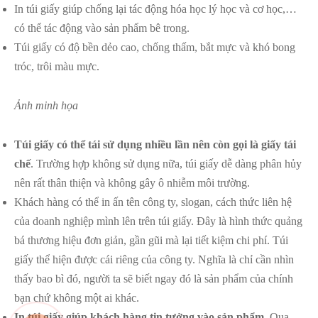
In túi giấy giúp chống lại tác động hóa học lý học và cơ học,…
có thể tác động vào sản phẩm bê trong.
Túi giấy có độ bền dẻo cao, chống thấm, bắt mực và khó bong
tróc, trôi màu mực.
Ảnh minh họa
Túi giấy có thể tái sử dụng nhiều lần nên còn gọi là giấy tái
chế
. Trường hợp không sử dụng nữa, túi giấy dễ dàng phân hủy
nên rất thân thiện và không gây ô nhiễm môi trường.
Khách hàng có thể in ấn tên công ty, slogan, cách thức liên hệ
của doanh nghiệp mình lên trên túi giấy. Đây là hình thức quảng
bá thương hiệu đơn giản, gần gũi mà lại tiết kiệm chi phí. Túi
giấy thể hiện được cái riêng của công ty. Nghĩa là chỉ cần nhìn
thấy bao bì đó, người ta sẽ biết ngay đó là sản phẩm của chính
bạn chứ không một ai khác.
In túi giấy giúp khách hàng tin tưởng vào sản phẩm
. Qua