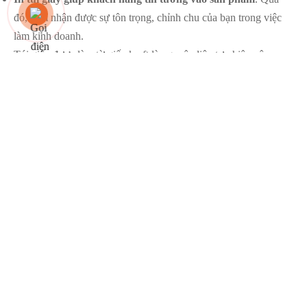
đó, cảm nhận được sự tôn trọng, chỉnh chu của bạn trong việc
làm kinh doanh.
Túi giấy được làm từ giấy kraft là nguyên liệu tự nhiên nên
không ảnh hưởng đến sức khỏe của người sản xuất cũng như sử
dụng.
Xem thêm
Đặt hộp quà cao cấp những rủi ro doanh
nghiệp dễ gặp phải
Tại Kalapress, ngoài in túi giấy ra, chúng tôi còn có các dịch vụ
khác như
in hộp quà tặng cao cấp
,
in lịch,
in catalog
….
Có nên in túi giấy giá rẻ
không?