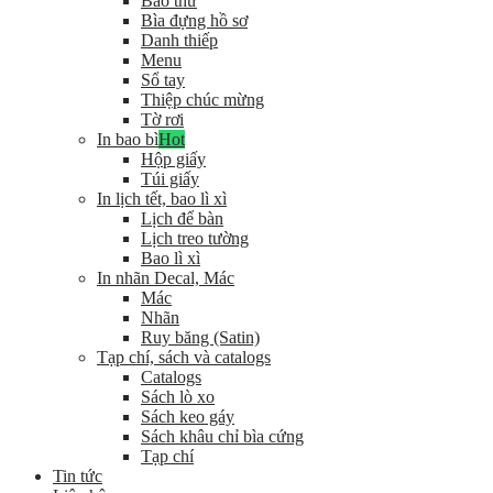
Bao thư
Bìa đựng hồ sơ
Danh thiếp
Menu
Sổ tay
Thiệp chúc mừng
Tờ rơi
In bao bì
Hot
Hộp giấy
Túi giấy
In lịch tết, bao lì xì
Lịch để bàn
Lịch treo tường
Bao lì xì
In nhãn Decal, Mác
Mác
Nhãn
Ruy băng (Satin)
Tạp chí, sách và catalogs
Catalogs
Sách lò xo
Sách keo gáy
Sách khâu chỉ bìa cứng
Tạp chí
Tin tức