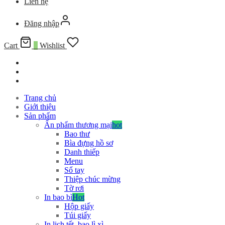
Liên hệ
Đăng nhập
Cart
0
Wishlist
Trang chủ
Giới thiệu
Sản phẩm
Ấn phẩm thương mại
hot
Bao thư
Bìa đựng hồ sơ
Danh thiếp
Menu
Sổ tay
Thiệp chúc mừng
Tờ rơi
In bao bì
Hot
Hộp giấy
Túi giấy
In lịch tết, bao lì xì