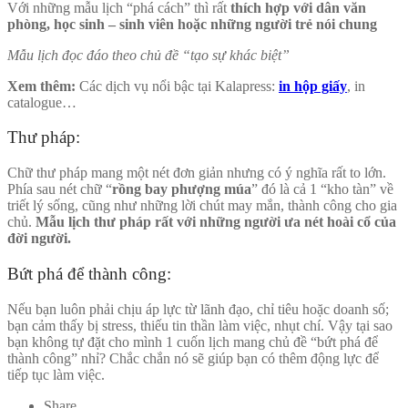
Với những mẫu lịch “phá cách” thì rất
thích hợp với dân văn
phòng, học sinh – sinh viên hoặc những người trẻ nói chung
Mẫu lịch đọc đáo theo chủ đề “tạo sự khác biệt”
Xem thêm:
Các dịch vụ nổi bậc tại Kalapress:
in hộp giấy
, in
catalogue…
Thư pháp:
Chữ thư pháp mang một nét đơn giản nhưng có ý nghĩa rất to lớn.
Phía sau nét chữ “
rồng bay phượng múa
” đó là cả 1 “kho tàn” về
triết lý sống, cũng như những lời chút may mắn, thành công cho gia
chủ.
Mẫu lịch thư pháp rất với những người ưa nét hoài cổ của
đời người.
Bứt phá để thành công:
Nếu bạn luôn phải chịu áp lực từ lãnh đạo, chỉ tiêu hoặc doanh số;
bạn cảm thấy bị stress, thiếu tin thần làm việc, nhụt chí. Vậy tại sao
bạn không tự đặt cho mình 1 cuốn lịch mang chủ đề “bứt phá để
thành công” nhỉ? Chắc chắn nó sẽ giúp bạn có thêm động lực để
tiếp tục làm việc.
Share