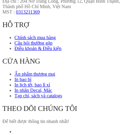
Địa chỉ : 204 Nơ Trang Long, Phường 12, Quận Bình Thạnh,
Thành phố Hồ Chí Minh, Việt Nam
MST :
0313211369
HỖ TRỢ
Chính sách mua hàng
Câu hỏi thường gặp
Điều khoản & Điều kiện
CỬA HÀNG
Ấn phẩm thương mại
In bao bì
In lịch tết, bao lì xì
In nhãn Decal, Mác
Tạp chí, sách và catalogs
THEO DÕI CHÚNG TÔI
Để biết được thông tin nhanh nhất!