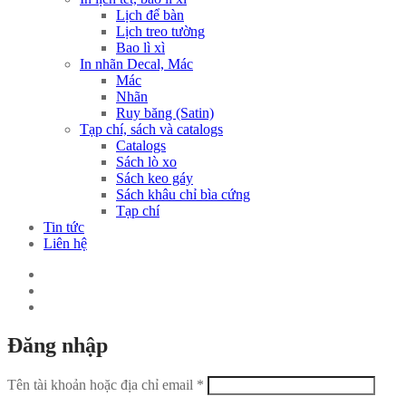
Lịch để bàn
Lịch treo tường
Bao lì xì
In nhãn Decal, Mác
Mác
Nhãn
Ruy băng (Satin)
Tạp chí, sách và catalogs
Catalogs
Sách lò xo
Sách keo gáy
Sách khâu chỉ bìa cứng
Tạp chí
Tin tức
Liên hệ
Đăng nhập
Tên tài khoản hoặc địa chỉ email
*