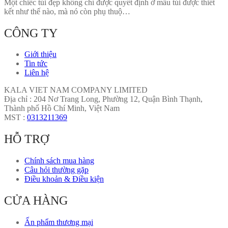
Một chiếc túi đẹp không chỉ được quyết định ở mẫu túi được thiết
kết như thế nào, mà nó còn phụ thuộ…
CÔNG TY
Giới thiệu
Tin tức
Liên hệ
KALA VIET NAM COMPANY LIMITED
Địa chỉ : 204 Nơ Trang Long, Phường 12, Quận Bình Thạnh,
Thành phố Hồ Chí Minh, Việt Nam
MST :
0313211369
HỖ TRỢ
Chính sách mua hàng
Câu hỏi thường gặp
Điều khoản & Điều kiện
CỬA HÀNG
Ấn phẩm thương mại