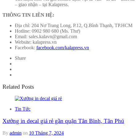
– giao nhận – tại Kalapress.
THÔNG TIN LIÊN HỆ:
Địa chỉ: 204 Nơ Trang Long, P.12, Q.Bình Thạnh, TP.HCM
Hotline: 0902 980 680 (Ms. Thư)
Email: sales.kalavn@gmail.com
Website: kalapress.vn
Facebook:
facebook.com/kalapress.vn
Share
Related Posts
Tin Tức
Xưởng in decal giá rẻ gần quận Tân Bình, Tân Phú
By
admin
on
10 Tháng 7, 2024