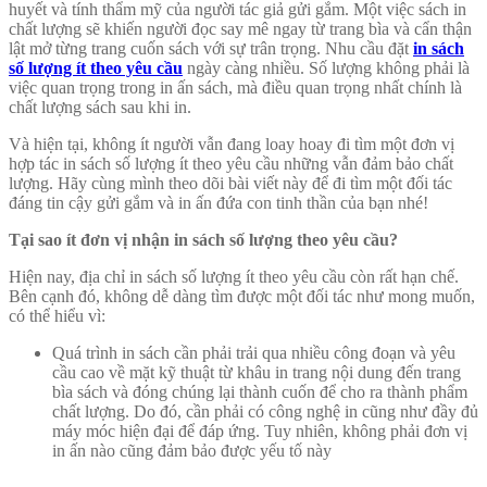
huyết và tính thẩm mỹ của người tác giả gửi gắm. Một việc sách in
chất lượng sẽ khiến người đọc say mê ngay từ trang bìa và cẩn thận
lật mở từng trang cuốn sách với sự trân trọng. Nhu cầu đặt
in sách
số lượng ít theo yêu cầu
ngày càng nhiều. Số lượng không phải là
việc quan trọng trong in ấn sách, mà điều quan trọng nhất chính là
chất lượng sách sau khi in.
Và hiện tại, không ít người vẫn đang loay hoay đi tìm một đơn vị
hợp tác in sách số lượng ít theo yêu cầu những vẫn đảm bảo chất
lượng. Hãy cùng mình theo dõi bài viết này để đi tìm một đối tác
đáng tin cậy gửi gắm và in ấn đứa con tinh thần của bạn nhé!
Tại sao ít đơn vị nhận in sách số lượng theo yêu cầu?
Hiện nay, địa chỉ in sách số lượng ít theo yêu cầu còn rất hạn chế.
Bên cạnh đó, không dễ dàng tìm được một đối tác như mong muốn,
có thể hiểu vì:
Quá trình in sách cần phải trải qua nhiều công đoạn và yêu
cầu cao về mặt kỹ thuật từ khâu in trang nội dung đến trang
bìa sách và đóng chúng lại thành cuốn để cho ra thành phẩm
chất lượng. Do đó, cần phải có công nghệ in cũng như đầy đủ
máy móc hiện đại để đáp ứng. Tuy nhiên, không phải đơn vị
in ấn nào cũng đảm bảo được yếu tố này