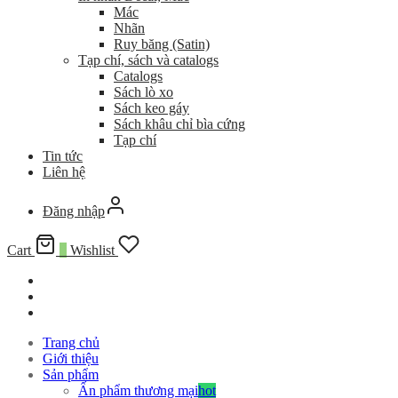
Mác
Nhãn
Ruy băng (Satin)
Tạp chí, sách và catalogs
Catalogs
Sách lò xo
Sách keo gáy
Sách khâu chỉ bìa cứng
Tạp chí
Tin tức
Liên hệ
Đăng nhập
Cart
0
Wishlist
Trang chủ
Giới thiệu
Sản phẩm
Ấn phẩm thương mại
hot