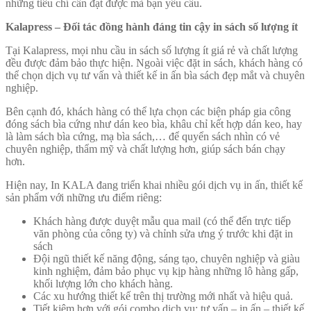
những tiêu chí cần đạt được mà bạn yêu cầu.
Kalapress – Đối tác đồng hành đáng tin cậy in sách số lượng ít
Tại Kalapress, mọi nhu cầu in sách số lượng ít giá rẻ và chất lượng
đều được đảm bảo thực hiện. Ngoài việc đặt in sách, khách hàng có
thể chọn dịch vụ tư vấn và thiết kế in ấn bìa sách đẹp mắt và chuyên
nghiệp.
Bên cạnh đó, khách hàng có thể lựa chọn các biện pháp gia công
đóng sách bìa cứng như dán keo bìa, khâu chỉ kết hợp dán keo, hay
là làm sách bìa cứng, mạ bìa sách,… để quyển sách nhìn có vẻ
chuyên nghiệp, thẩm mỹ và chất lượng hơn, giúp sách bán chạy
hơn.
Hiện nay, In KALA đang triển khai nhiều gói dịch vụ in ấn, thiết kế
sản phẩm với những ưu điểm riêng:
Khách hàng được duyệt mẫu qua mail (có thể đến trực tiếp
văn phòng của công ty) và chỉnh sửa ưng ý trước khi đặt in
sách
Đội ngũ thiết kế năng động, sáng tạo, chuyên nghiệp và giàu
kinh nghiệm, đảm bảo phục vụ kịp hàng những lô hàng gấp,
khối lượng lớn cho khách hàng.
Các xu hướng thiết kế trên thị trường mới nhất và hiệu quả.
Tiết kiệm hơn với gói combo dịch vụ: tư vấn – in ấn – thiết kế