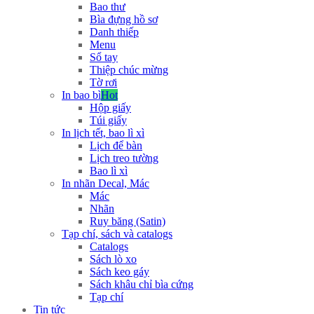
Bao thư
Bìa đựng hồ sơ
Danh thiếp
Menu
Sổ tay
Thiệp chúc mừng
Tờ rơi
In bao bì
Hot
Hộp giấy
Túi giấy
In lịch tết, bao lì xì
Lịch để bàn
Lịch treo tường
Bao lì xì
In nhãn Decal, Mác
Mác
Nhãn
Ruy băng (Satin)
Tạp chí, sách và catalogs
Catalogs
Sách lò xo
Sách keo gáy
Sách khâu chỉ bìa cứng
Tạp chí
Tin tức