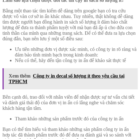
Làm sao lựa chọn được đối tác tin cậy in sách số lượng ít?
Bằng một thao tác tìm kiếm dễ dàng trên google bạn có tra cứu
được vô vàn cơ sở in ấn khác nhau. Tuy nhiên, thật không dễ dàng
tìm được người bạn đồng hành in sách số lượng ít đảm bảo chất
lượng để đưa ra thành phẩm tuyệt vời mà bạn đã ấp ủ cho đứa con
tinh thần của mình qua những trang sách. Để có thể đưa ra lựa chọn
đúng đắn, bạn nên lưu ý một số điều sau:
Ưu tiên những đơn vị được xác minh, có công ty in rõ ràng và
đảm bảo tính minh bạch trong kinh doanh:
Nếu có thể, hãy đến tận công ty in ấn để khảo sát thực tế
Xem thêm
Công ty in decal số lượng ít theo yêu cầu tại
TPHCM
Bên cạnh đó, trao đổi với nhân viên để nhận được sự tư vấn chi tiết
và đánh giá thái độ của đơn vị in ấn có lắng nghe và chăm sóc
khách hàng tận tâm.
Tham khảo những sản phẩm trước đó của công ty in ấn
Bạn có thể tìm hiểu và tham khảo những sản phẩm công ty in ấn
hơp tác đã thành phẩm trước đó để đưa ra đánh giá và so sánh với