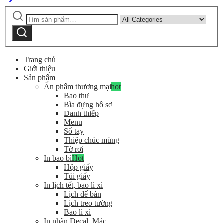
Tìm
Narrow
kiếm:
by
Tìm
category:
kiếm
Trang chủ
Giới thiệu
Sản phẩm
Ấn phẩm thương mại
hot
Bao thư
Bìa đựng hồ sơ
Danh thiếp
Menu
Sổ tay
Thiệp chúc mừng
Tờ rơi
In bao bì
Hot
Hộp giấy
Túi giấy
In lịch tết, bao lì xì
Lịch để bàn
Lịch treo tường
Bao lì xì
In nhãn Decal, Mác