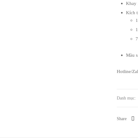
Khay 
Kích 
1
1
7
Màu s
Hotline/Za
Danh mục:
Share