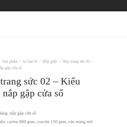
Sản phẩm
/
In bao bì
/
Hộp giấy
/
Hộp trang sức 02 –
ắp gập cửa sổ
trang sức 02 – Kiểu
 nắp gập cửa sổ
dáng: nắp gập cửa sổ
liệu: carton 800 gsm, couche 150 gsm, cán màng mờ