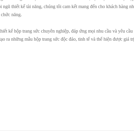
i ngũ thiết kế tài năng, chúng tôi cam kết mang đến cho khách hàng 
 chức năng.
hiết kế hộp trang sức chuyên nghiệp, đáp ứng mọi nhu cầu và yêu cầu 
tạo ra những mẫu hộp trang sức độc đáo, tinh tế và thể hiện được giá t
ang sức 01 – kiểu dáng âm
Thương hiệu BMW đặt Kalapres
sản xuất hộp quà tặng
ếp
Đọc tiếp