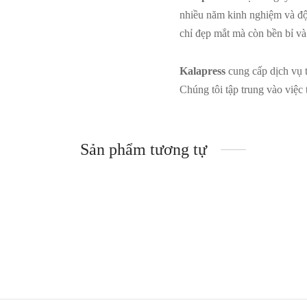
nhiều năm kinh nghiệm và độ
chỉ đẹp mắt mà còn bền bỉ và
Kalapress
cung cấp dịch vụ t
Chúng tôi tập trung vào việc 
Sản phẩm tương tự
Hộp Protrade kiểu dáng hiện đại
Hộp tr
khay mút phủ nhung đen
dương
Đọc tiếp
Đọc ti