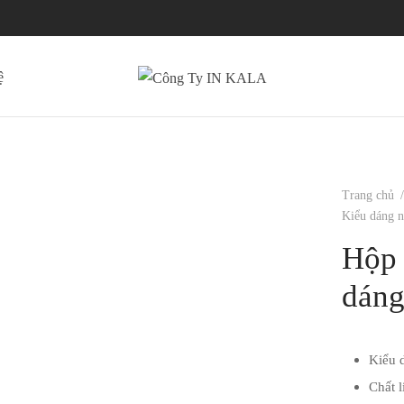
ệ
Trang chủ
/
Kiểu dáng n
Hộp 
dáng
Kiểu 
Chất 