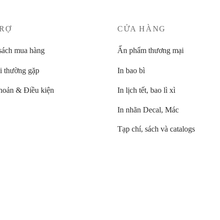
TRỢ
CỬA HÀNG
sách mua hàng
Ấn phẩm thương mại
i thường gặp
In bao bì
hoản & Điều kiện
In lịch tết, bao lì xì
In nhãn Decal, Mác
Tạp chí, sách và catalogs