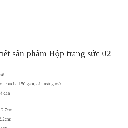
tiết sản phẩm Hộp trang sức 02
 sổ
gsm, couche 150 gsm, cán màng mờ
à đen
 2.7cm;
2.2cm;