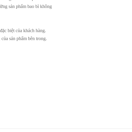
những sản phẩm bao bì không
đặc biệt của khách hàng.
rị của sản phẩm bên trong.
s
Hộp chocolate 01 – Ép nhũ vàng
logo
Đọc tiếp