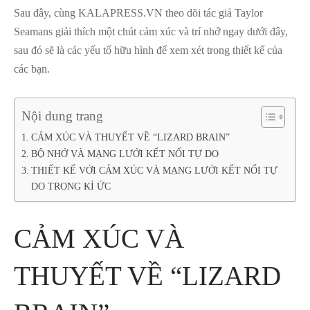
Sau đây, cùng KALAPRESS.VN theo dõi tác giả Taylor
Seamans giải thích một chút cảm xúc và trí nhớ ngay dưới đây,
sau đó sẽ là các yếu tố hữu hình để xem xét trong thiết kế của
các bạn.
Nội dung trang
CẢM XÚC VÀ THUYẾT VỀ “LIZARD BRAIN”
BỘ NHỚ VÀ MẠNG LƯỚI KẾT NỐI TỰ DO
THIẾT KẾ VỚI CẢM XÚC VÀ MẠNG LƯỚI KẾT NỐI TỰ
DO TRONG KÍ ỨC
CẢM XÚC VÀ
THUYẾT VỀ “LIZARD