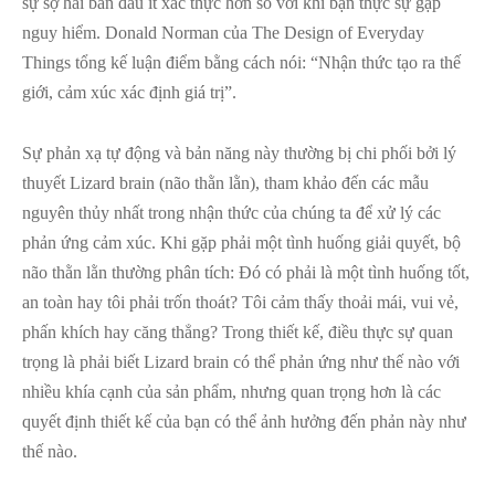
sự sợ hãi ban đầu ít xác thực hơn so với khi bạn thực sự gặp
nguy hiểm. Donald Norman của The Design of Everyday
Things tổng kế luận điểm bằng cách nói: “Nhận thức tạo ra thế
giới, cảm xúc xác định giá trị”.
Sự phản xạ tự động và bản năng này thường bị chi phối bởi lý
thuyết Lizard brain (não thằn lằn), tham khảo đến các mẫu
nguyên thủy nhất trong nhận thức của chúng ta để xử lý các
phản ứng cảm xúc. Khi gặp phải một tình huống giải quyết, bộ
não thằn lằn thường phân tích: Đó có phải là một tình huống tốt,
an toàn hay tôi phải trốn thoát? Tôi cảm thấy thoải mái, vui vẻ,
phấn khích hay căng thẳng? Trong thiết kế, điều thực sự quan
trọng là phải biết Lizard brain có thể phản ứng như thế nào với
nhiều khía cạnh của sản phẩm, nhưng quan trọng hơn là các
quyết định thiết kế của bạn có thể ảnh hưởng đến phản này như
thế nào.