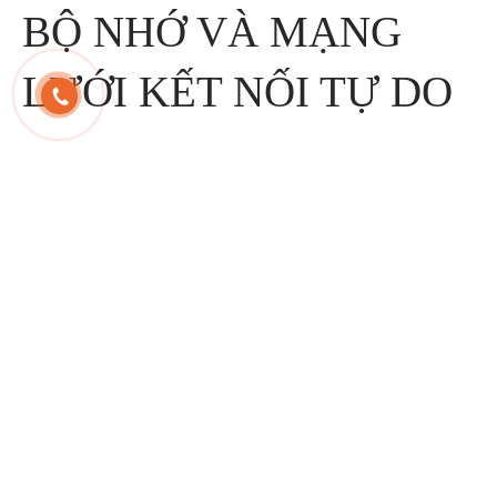
BỘ NHỚ VÀ MẠNG
LƯỚI KẾT NỐI TỰ DO
Hiện tại, trong khi khả năng liên kế bộ nhớ ở cấp độ thần kinh
vẫn còn khá lạ, có những cuộc thảo luận rằng ký ức của chúng
ta có thể được kích hoạt trong một mạng kết nối tự do. Điều này
có nghĩa là chúng ta có một mạng lưới các ký ức được kết nối
dựa trên thông tin liên quan. Qua đó, các khái niệm dường như
xa vời có thể dễ dàng hiểu được khi kết nối với nhau. Ví dụ,
nhìn thấy một quả dứa trong cửa hàng tạp hóa có thể khiến bạn
nhớ về Hawaii, sau đó nhắc bạn về một kỳ nghỉ gần đây với gia
đình và đột nhiên bạn cảm thấy tiếc cho thời gian thư giãn đó.
Hãy nhìn vào hình minh họa dưới đây để hiểu thêm về cách “kết
nối tự do”.