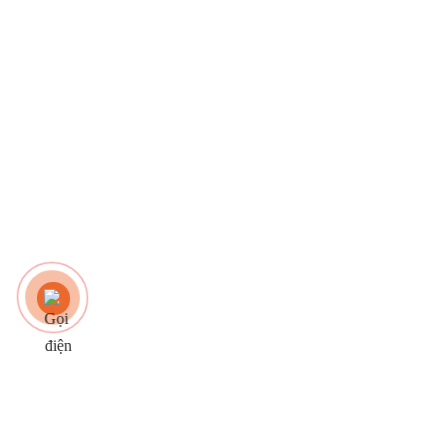
祿 – Lộc:
“Lộc” thay cho 1 lời chúc thành đạt, thịnh vượng, đem lại may