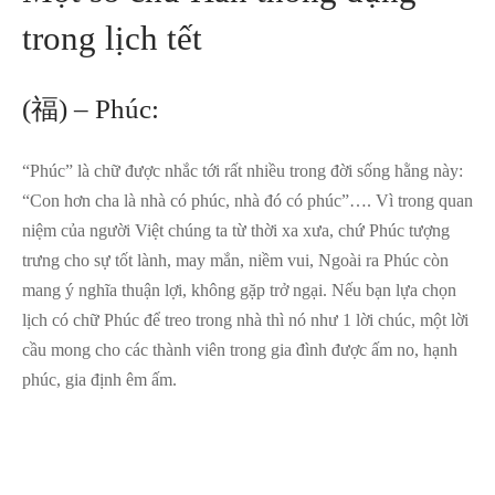
trong lịch tết
(福) – Phúc:
“Phúc” là chữ được nhắc tới rất nhiều trong đời sống hằng này:
“Con hơn cha là nhà có phúc, nhà đó có phúc”…. Vì trong quan
niệm của người Việt chúng ta từ thời xa xưa, chứ Phúc tượng
trưng cho sự tốt lành, may mắn, niềm vui, Ngoài ra Phúc còn
mang ý nghĩa thuận lợi, không gặp trở ngại. Nếu bạn lựa chọn
lịch có chữ Phúc để treo trong nhà thì nó như 1 lời chúc, một lời
cầu mong cho các thành viên trong gia đình được ấm no, hạnh
phúc, gia định êm ấm.